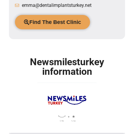
emma@dentalimplantsturkey.net
Find The Best Clinic
Newsmilesturkey
information