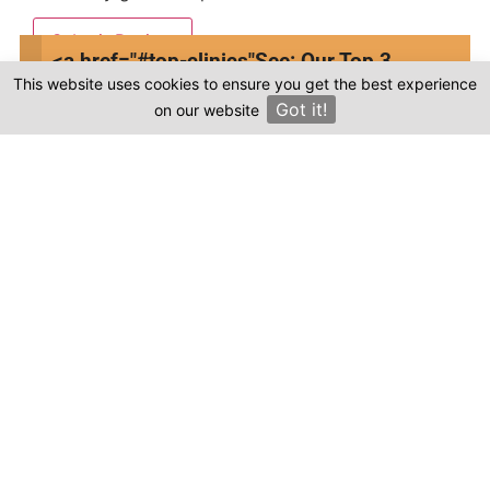
Submit Review
<a href="#top-clinics"
See: Our Top 3
This website uses cookies to ensure you get the best experience
Clinics
Got it!
on our website
×
Compare prices & Find The
Right Clinic
1
2
3
4
Start
Details
Images
Complete
When should your procedure take place?