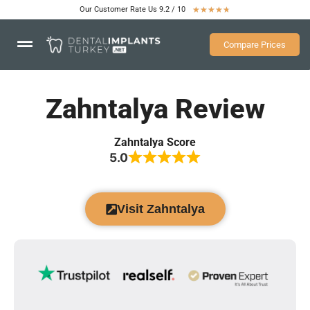
Our Customer Rate Us 9.2 / 10
★
★
★
★
★
Compare Prices
Zahntalya Review
Zahntalya Score
5.0
Visit Zahntalya