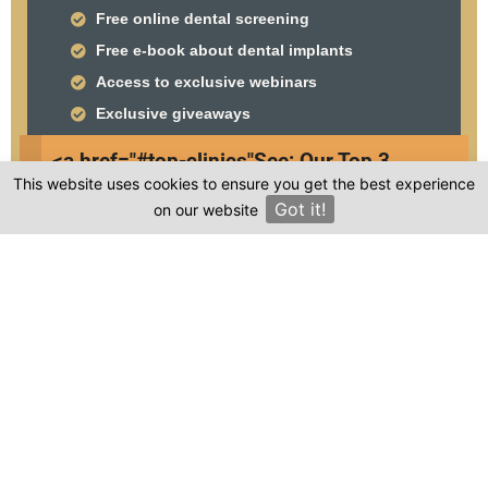
Free online dental screening
Free e-book about dental implants
Access to exclusive webinars
Exclusive giveaways
Unique discounts on treatments
<a href="#top-clinics"
See: Our Top 3
This website uses cookies to ensure you get the best experience
Clinics
Got it!
on our website
×
Frequently asked questions
Where is Zahntalya located in Turkey?
Is the cost of dental treatment at Zahntalya
in Turkey more affordable compared to other
countries?