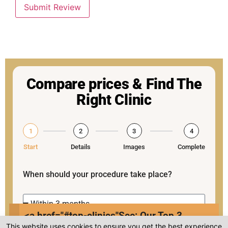
Submit Review
Compare prices & Find The
Right Clinic
1
2
3
4
Start
Details
Images
Complete
When should your procedure take place?
<a href="#top-clinics"
See: Our Top 3
This website uses cookies to ensure you get the best experience