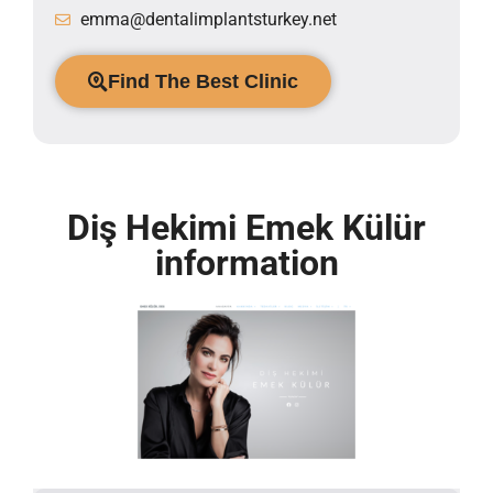
emma@dentalimplantsturkey.net
Find The Best Clinic
Diş Hekimi Emek Külür
information