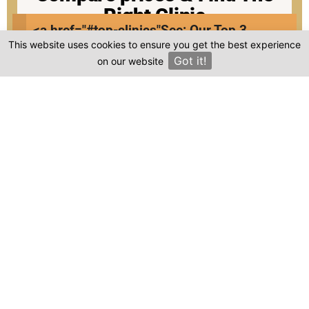
Right Clinic
<a href="#top-clinics"
See: Our Top 3
This website uses cookies to ensure you get the best experience
Clinics
1
2
3
4
Got it!
on our website
×
Start
Details
Images
Complete
When should your procedure take place?
Procedure:
Next